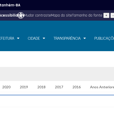
 Itanhém-BA
Acessibilidade
Mudar contraste
Mapa do site
Tamanho da fonte
+
-
EFEITURA
CIDADE
TRANSPARÊNCIA
PUBLICAÇÕ