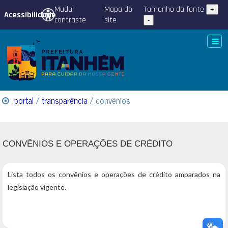
Mudar
Mapa do
Tamanho da fonte
+
Acessibilidade
contraste
site
-
portal
/
transparência
/ convênios