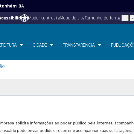
 Itanhém-BA
Acessibilidade
Mudar contraste
Mapa do site
Tamanho da fonte
+
-
EFEITURA
CIDADE
TRANSPARÊNCIA
PUBLICAÇÕ
dão