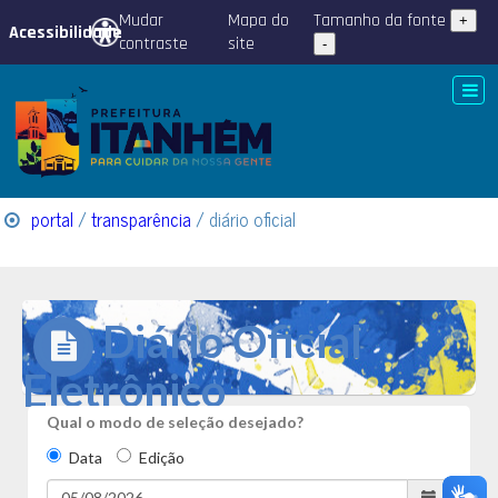
Mudar
Mapa do
Tamanho da fonte
+
Acessibilidade
contraste
site
-
portal
/
transparência
/ diário oficial