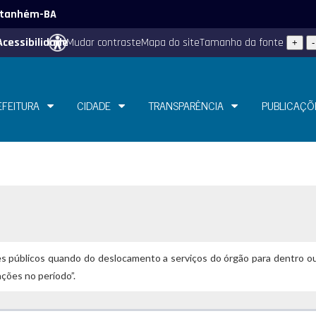
 Itanhém-BA
Acessibilidade
Mudar contraste
Mapa do site
Tamanho da fonte
+
-
EFEITURA
CIDADE
TRANSPARÊNCIA
PUBLICAÇÕ