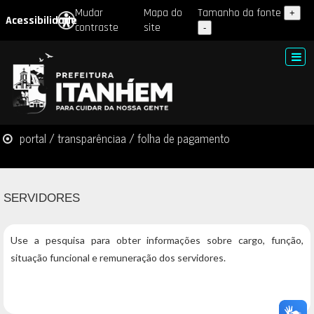
Mudar
Mapa do
Tamanho da fonte
+
Acessibilidade
contraste
site
-
portal
/
transparência
a / folha de pagamento