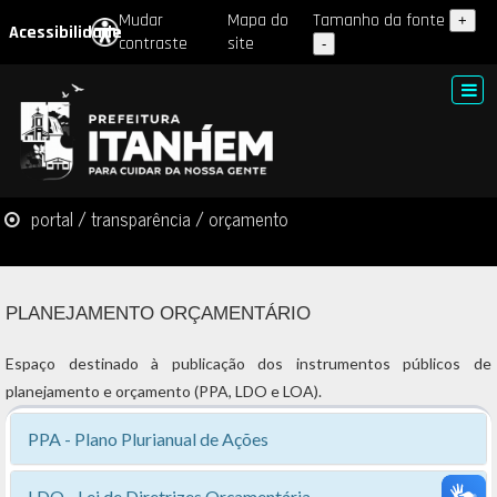
Mudar
Mapa do
Tamanho da fonte
+
Acessibilidade
contraste
site
-
portal
/
transparência
/ orçamento